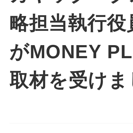
略担当執行役
地域に導入をご
がMONEY P
取材を受けま
地域ごとのペ
智頭