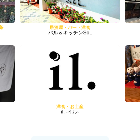
茶
居酒屋・バー・洋食
バル＆キッチンSoL
洋食・お土産
il. -イル-