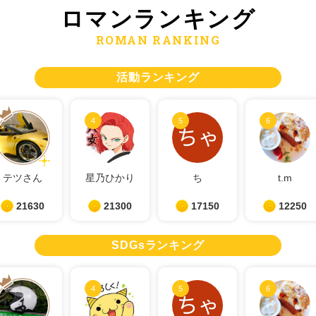
ロマン
ランキング
ROMAN RANKING
活動ランキング
4
5
6
テツさん
星乃ひかり
ち
t.m
21630
21300
17150
12250
SDGsランキング
4
5
6