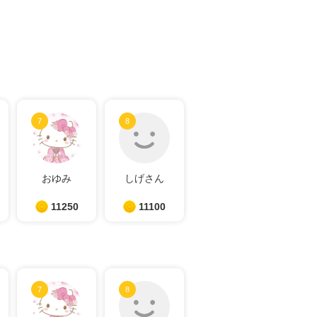
7
8
おゆみ
しげさん
11250
11100
7
8