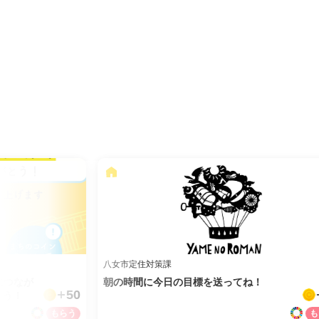
八女市定住対策課
につなが
朝の時間に今日の目標を送ってね！
50
とう！