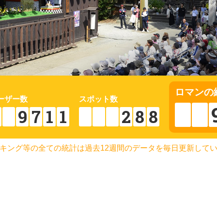
ロマン
の
ーザー数
スポット数
9
7
1
1
2
8
8
キング等の全ての統計は
過去12週間のデータを毎日更新して