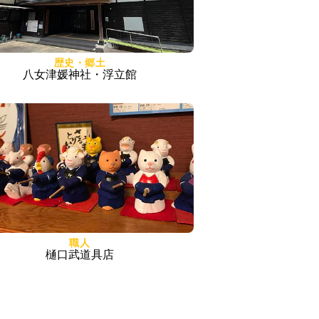
歴史・郷土
八女津媛神社・浮立館
職人
樋口武道具店