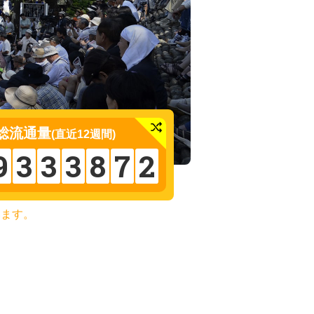
総流通量
(直近12週間)
9
3
3
3
8
7
2
います。