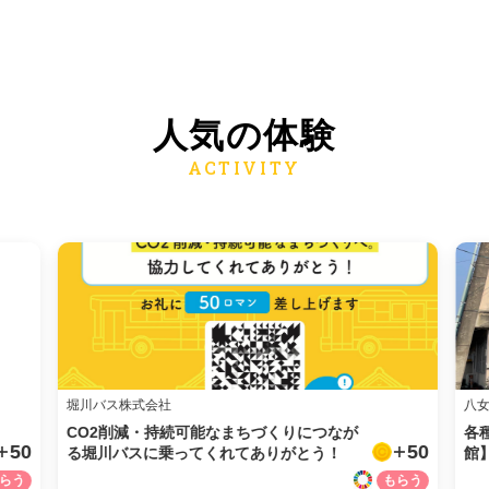
人気の体験
堀川バス株式会社
八
CO2削減・持続可能なまちづくりにつなが
各
50
50
る堀川バスに乗ってくれてありがとう！
館