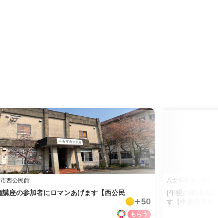
女市西公民館
八女市中央公民館
種講座の参加者にロマンあげます【西公民
(午後の部)各種
50
】
す【中央公民館