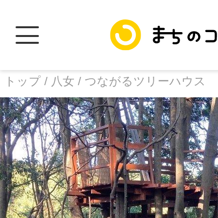
トップ /
八女 /
つながるツリーハウス
トップ
facebook
X
加盟スポットに