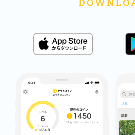
秋葉原
日置
高知市
シモキ