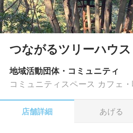
LINE
地域に導入をご
SMS
つながるツリーハウス
地域活動団体・コミュニティ
地域ごとのペ
メール
コミュニティスペース カフェ・
店舗詳細
あげる
URLをコピー
智頭