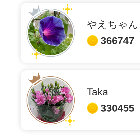
うぶちゃん
やえちゃん
みんなのお祈り処でひろちゃん
366747
しました
作さん
Taka
330455
クイズ「とようらクイズ★ よ
いえば丸くて大きな形のもの。この