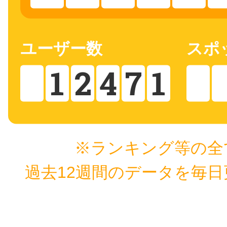
秋葉原
ユーザー数
スポ
1
2
4
7
1
日置
高知市
※ランキング等の全
過去12週間のデータを毎
シモキ