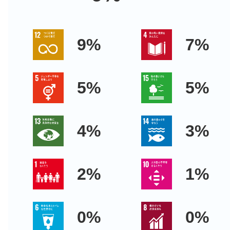
9%
7%
5%
5%
4%
3%
2%
1%
0%
0%