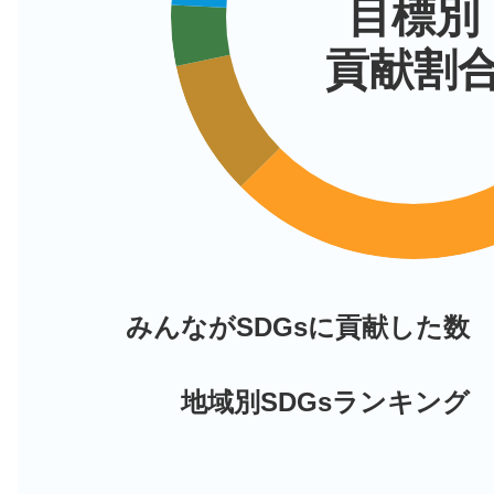
目標別
貢献割
verelser
クイズ「防災クイズ⛑️46 消防
る」に正解しました。合計で1...
みんながSDGsに貢献した数
地域別SDGsランキング