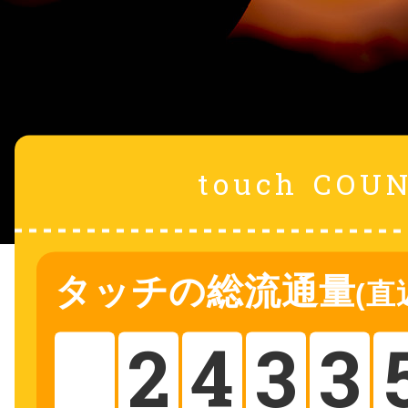
鴻巣
touch
COU
池袋
タッチ
の総流通量
(直
生駒
2
4
3
3