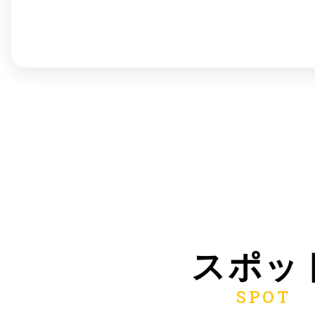
©︎ KAYAC Inc.
All Righ
スポッ