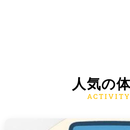
多度津
厚木
人気の
八尾