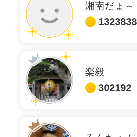
湘南だょ～
御成商店街盛り上げ隊で御成通
しました
1323838
dragon
楽毅
ファミリーマート鎌倉駅西口店
302192
した
久宝丸ポチ