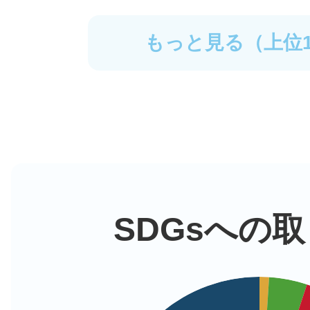
瀧**望己
もっと見る（上位1
きらら 鎌倉生涯学習センター
にチェックインで50クルッポを体
翡翠
SDGsへの
鎌倉市役所で【まちのコイン鎌
回答してくれてありがとうを体