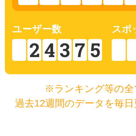
秋葉原
ユーザー数
スポ
2
4
3
7
5
日置
高知市
※ランキング等の全
過去12週間のデータを毎
シモキ