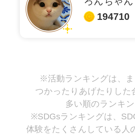
ろんちゃん
194710
湘南モノレールで【片瀬山駅】渋
につながるモノレールに乗ってくれ
そち
※活動ランキングは、ま
つかったりあげたりした
給水スポットで鎌倉体育館の給
多い順のランキン
りがとうございます！を体験し
※SDGsランキングは、S
体験をたくさんしている人