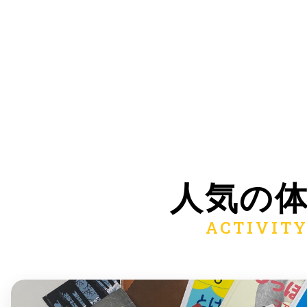
多度津
厚木
人気の
八尾