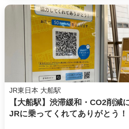
八女
日立
滋賀県
JR東日本 大船駅
【大船駅】渋滞緩和・CO2削減
JRに乗ってくれてありがとう！