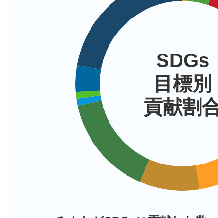
楽毅
SDGs
目標別
みんなのお祈り処で岳飛のお祈
貢献割
岳飛
みんなのお祈り処でお祈りを投