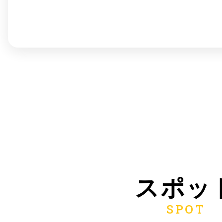
©︎ KAYAC Inc.
All Righ
スポッ