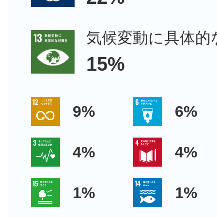
気候変動に具体的
15%
9%
6%
4%
4%
1%
1%