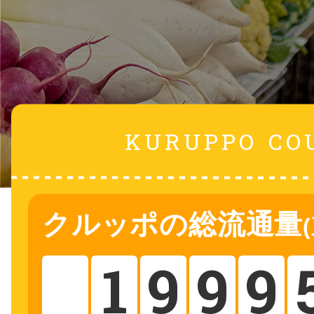
鴻巣
KURUPPO
CO
池袋
クルッポ
の総流通量
生駒
1
9
9
9