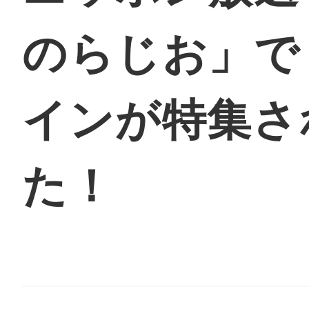
のらじお」で
地域に導入をご
インが特集さ
た！
地域ごとのペ
智頭