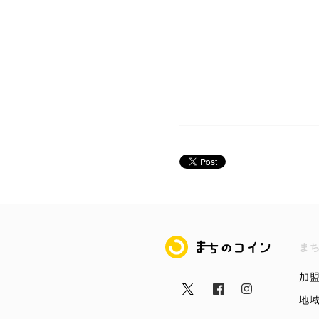
まちのコイン
ま
加
地