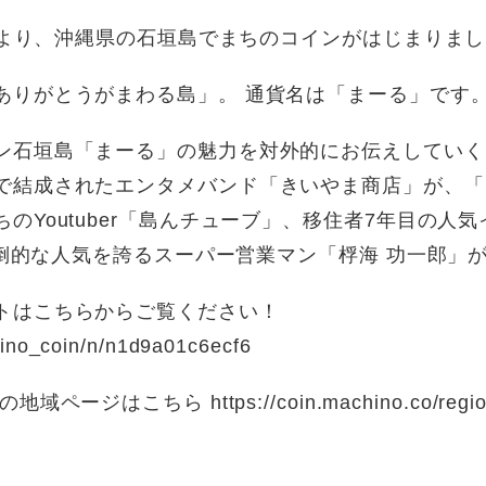
日）より、沖縄県の石垣島でまちのコインがはじまりま
ありがとうがまわる島」。 通貨名は「まーる」です
ン石垣島「まーる」の魅力を対外的にお伝えしていく
で結成されたエンタメバンド「きいやま商店」が、「
のYoutuber「島んチューブ」、移住者7年目の人
で圧倒的な人気を誇るスーパー営業マン「桴海 功一郎」
トはこちらからご覧ください！
hino_coin/n/n1d9a01c6ecf6
ジはこちら https://coin.machino.co/regions/