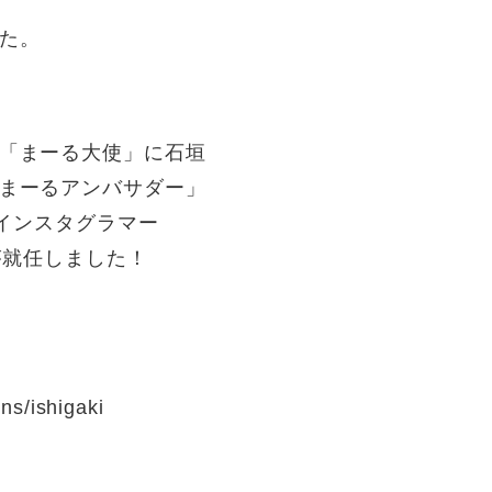
した。
。
「まーる大使」に石垣
まーるアンバサダー」
気インスタグラマー
が就任しました！
ishigaki