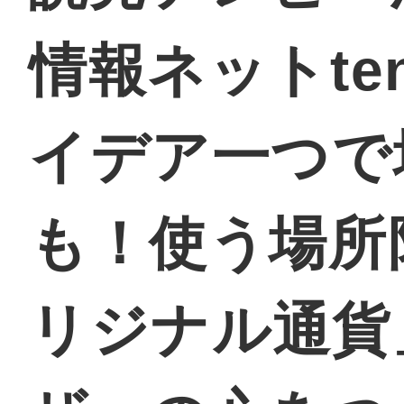
情報ネットte
地域に導入をご
イデア一つで
も！使う場所
地域ごとのペ
リジナル通貨
智頭