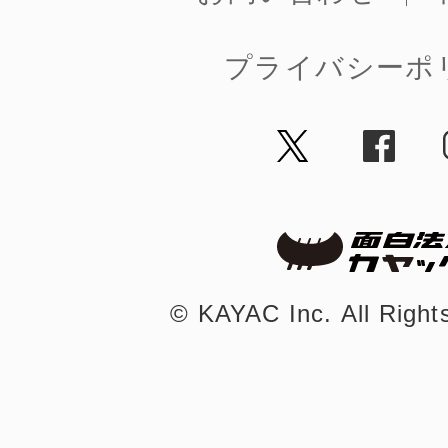
鎌倉
プライバシーポ
相模原
©︎ KAYAC Inc.
渋谷区
All Righ