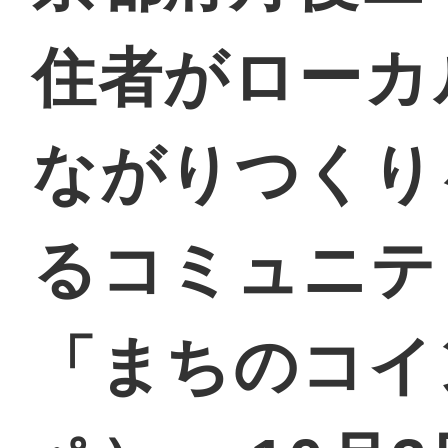
住者がローカ
地域に導入をご
ながりつくり
るコミュニテ
地域ごとのペ
「まちのコイ
智頭