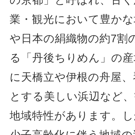
業・観光において豊かな
まちのコイン
や日本の絹織物の約7割
る「丹後ちりめん」の産
お知らせ
ヘルプ
に天橋立や伊根の舟屋、
お問い合わせ
とする美しい浜辺など、
プライバシーポ
地域特性があります。し
少子高齢化に伴う地域の