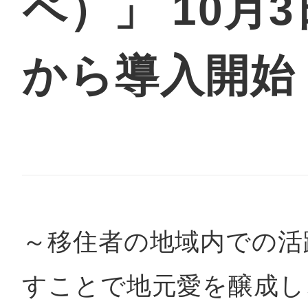
ペ）」 10月
鴻巣
から導入開始
池袋
生駒
～移住者の地域内での活
すことで地元愛を醸成し