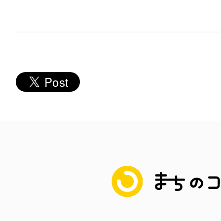
秋葉原
日置
高知市
まちのコイン
シモキ