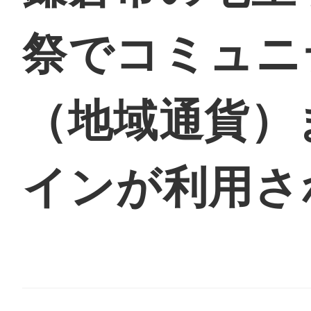
祭でコミュニ
地域に導入をご
（地域通貨）
インが利用さ
地域ごとのペ
智頭