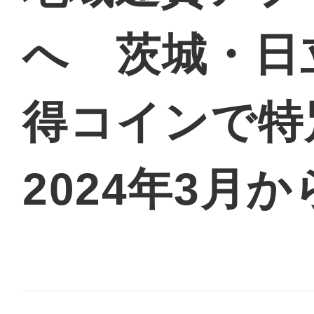
へ 茨城・日
地域に導入をご
得コインで
2024年3月か
地域ごとのペ
智頭