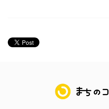
八女
日立
滋賀県
まちのコイン