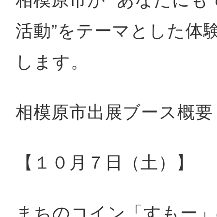
秋葉原
活動”をテーマとした体
します。
日置
相模原市出展ブース概要
高知市
【１０月７日（土）】
シモキ
まちのコイン「すもー」