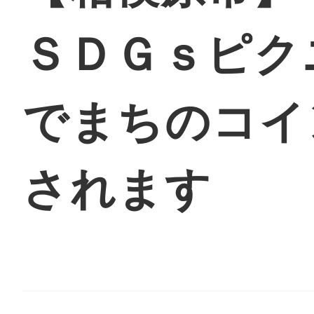
ＳＤＧｓピク
地域に導入をご
でまちのコイ
されます
地域ごとのペ
智頭