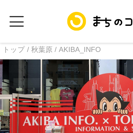
トップ /
秋葉原 /
AKIBA_INFO
トップ
facebook
X
加盟スポットに