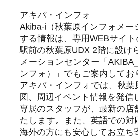
アキバ・インフォ

鴻巣
Akiba-i（秋葉原インフォメ
する情報は、専用WEBサイト
駅前の秋葉原UDX 2階に設
メーションセンター「AKIBA_
池袋
ンフォ）」でもご案内しており
アキバ・インフォでは、秋葉
図、周辺イベント情報を発信
生駒
専属のスタッフが、最新の店
たします。また、英語での対
海外の方にも安心してお立ち