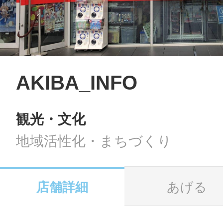
LINE
地域に導入をご
SMS
AKIBA_INFO
観光・文化
地域ごとのペ
メール
地域活性化・まちづくり
店舗詳細
あげる
URLをコピー
智頭