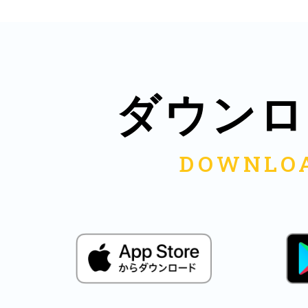
八女
日立
ダウンロ
滋賀県