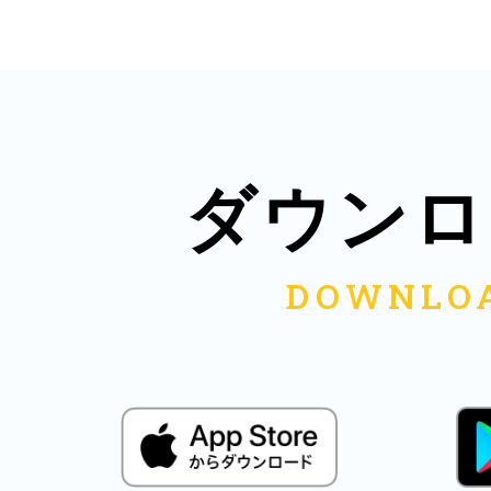
八女
日立
ダウンロ
滋賀県