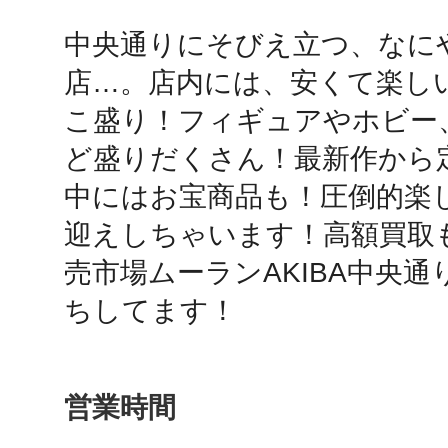
中央通りにそびえ立つ、なに
鴻巣
店…。店内には、安くて楽し
こ盛り！フィギュアやホビー
ど盛りだくさん！最新作から
中にはお宝商品も！圧倒的楽
池袋
迎えしちゃいます！高額買取
売市場ムーランAKIBA中央
ちしてます！
生駒
営業時間