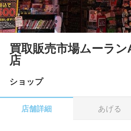
LINE
地域に導入をご
SMS
買取販売市場ムーランA
店
地域ごとのペ
メール
ショップ
店舗詳細
あげる
URLをコピー
智頭