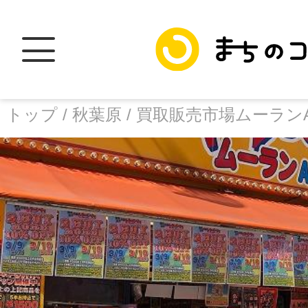
トップ /
秋葉原 /
買取販売市場ムーランA
トップ
facebook
X
加盟スポットに