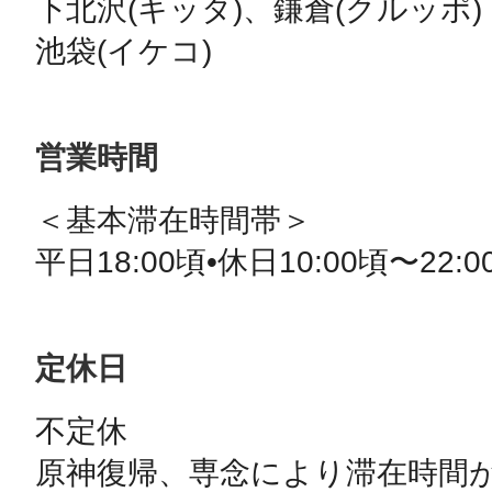
下北沢(キッタ)、鎌倉(クルッポ)

池袋(イケコ)　
営業時間
＜基本滞在時間帯＞

平日18:00頃•休日10:00頃〜22:
定休日
不定休

原神復帰、専念により滞在時間が