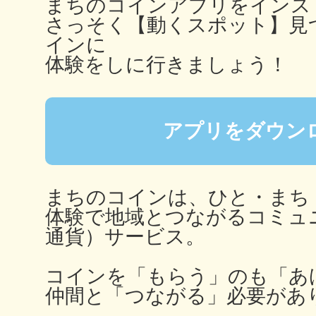
まちのコインアプリをインス
秋葉原
さっそく【動くスポット】見
インに
体験をしに行きましょう！
日置
アプリをダウン
まちのコインは、ひと・まち
高知市
体験で地域とつながるコミュ
通貨）サービス。
コインを「もらう」のも「あ
仲間と「つながる」必要があ
シモキ