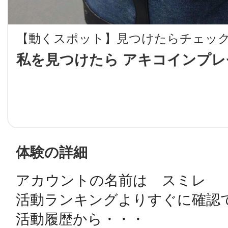
LINE
【動くスポット】見つけたらチェッ
地域に導入をご
私を見つけたら アキコインプレ
SMS
地域ごとのペ
メール
体験の詳細
アカウントの名前は　スミレ

URLをコピー
智頭
活動ランキングよりすぐに確認で
活動履歴から・・・
