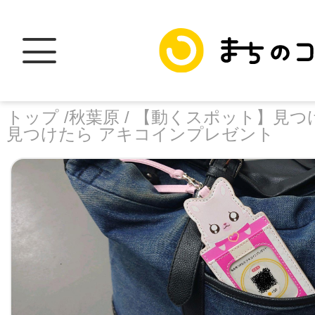
トップ /
秋葉原 /
【動くスポット】見つ
見つけたら アキコインプレゼント
トップ
facebook
X
加盟スポットに