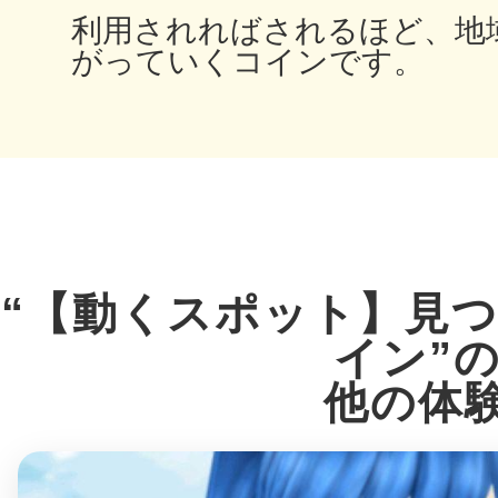
利用されればされるほど、地
がっていくコインです。
多度津
厚木
“【動くスポット】見
イン”
他の体
八尾