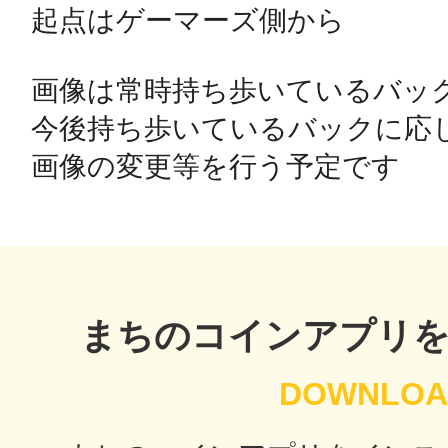
起点はゲーマーズ側から

鴻巣
画像は常時持ち歩いているバック
今後持ち歩いているバックに応じ
池袋
まちのコインアプリ
生駒