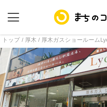
トップ /
厚木 /
厚木ガスショールームLyc
トップ
facebook
X
加盟スポットに