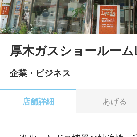
LINE
地域に導入をご
SMS
厚木ガスショールームLy
企業・ビジネス
地域ごとのペ
メール
店舗詳細
あげる
URLをコピー
智頭