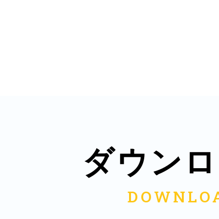
多度津
厚木
ダウンロ
八尾