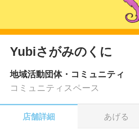
LINE
地域に導入をご
SMS
Yubiさがみのくに
地域活動団体・コミュニティ
地域ごとのペ
メール
コミュニティスペース
店舗詳細
あげる
URLをコピー
智頭