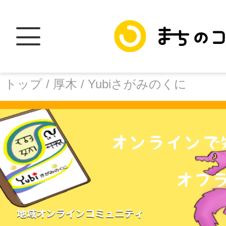
トップ /
厚木 /
Yubiさがみのくに
トップ
facebook
X
加盟スポットに