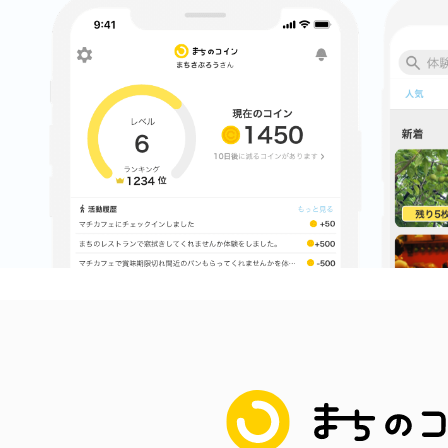
八女
日立
滋賀県
まちのコイン