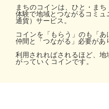
秋葉原
まちのコインは、ひと・まち
体験で地域とつながるコミュ
通貨）サービス。
コインを「もらう」のも「あ
日置
仲間と「つながる」必要があ
利用されればされるほど、地
がっていくコインです。
高知市
シモキ