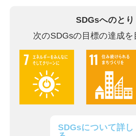
SDGsへのと
多度津
次のSDGsの目標の達成
厚木
八尾
SDGsについて詳し
る