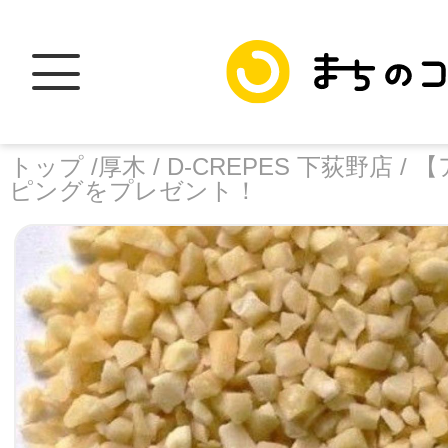
トップ /
厚木 /
D-CREPES 下荻野店 /
【
ピングをプレゼント！
トップ
facebook
X
加盟スポットに