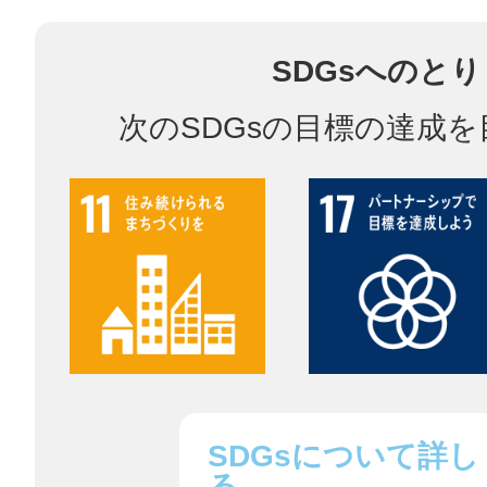
SDGsへのと
多度津
次のSDGsの目標の達成
厚木
八尾
SDGsについて詳し
る