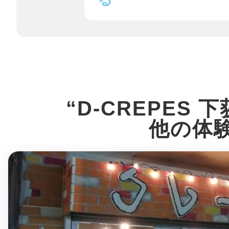
鎌倉
相模原
“D-CREPES 
他の体
渋谷区