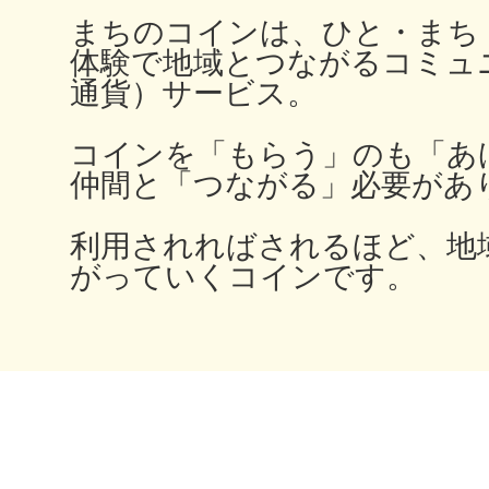
秋葉原
まちのコインは、ひと・まち
体験で地域とつながるコミュ
通貨）サービス。
コインを「もらう」のも「あ
日置
仲間と「つながる」必要があ
利用されればされるほど、地
がっていくコインです。
高知市
シモキ