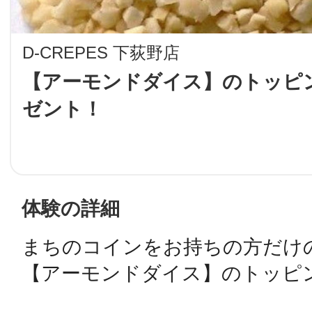
LINE
D-CREPES 下荻野店
地域に導入をご
【アーモンドダイス】のトッピ
ゼント！
SMS
地域ごとのペ
メール
体験の詳細
まちのコインをお持ちの方だけの
URLをコピー
智頭
【アーモンドダイス】のトッピ