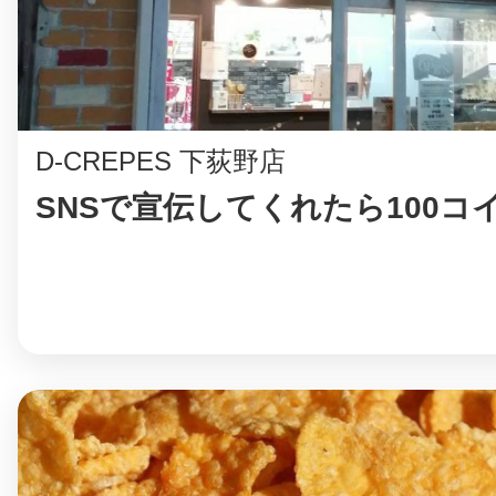
八女
日立
D-CREPES 下荻野店
SNSで宣伝してくれたら100コ
滋賀県