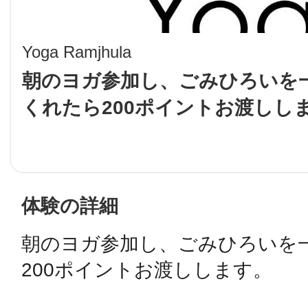
LINE
Yoga Ramjhula
地域に導入をご
朝のヨガ参加し、ごみひろいを
くれたら200ポイントお渡しし
SMS
地域ごとのペ
メール
体験の詳細
朝のヨガ参加し、ごみひろいを
URLをコピー
智頭
200ポイントお渡しします。