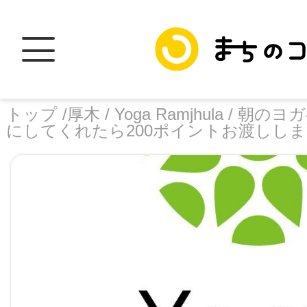
トップ /
厚木 /
Yoga Ramjhula /
朝のヨガ
にしてくれたら200ポイントお渡しし
トップ
facebook
X
加盟スポットに