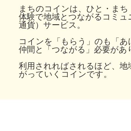
秋葉原
まちのコインは、ひと・まち
体験で地域とつながるコミュ
通貨）サービス。
コインを「もらう」のも「あ
日置
仲間と「つながる」必要があ
利用されればされるほど、地
がっていくコインです。
高知市
シモキ