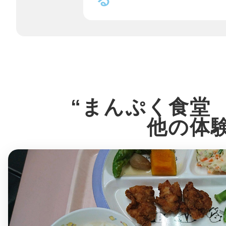
鎌倉
相模原
“まんぷく食堂
他の体
渋谷区