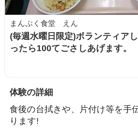
LINE
まんぷく食堂 えん
地域に導入をご
(毎週水曜日限定)ボランティア
ったら100てごさしあげます。
SMS
地域ごとのペ
メール
体験の詳細
食後の台拭きや、片付け等を手
URLをコピー
智頭
ります!