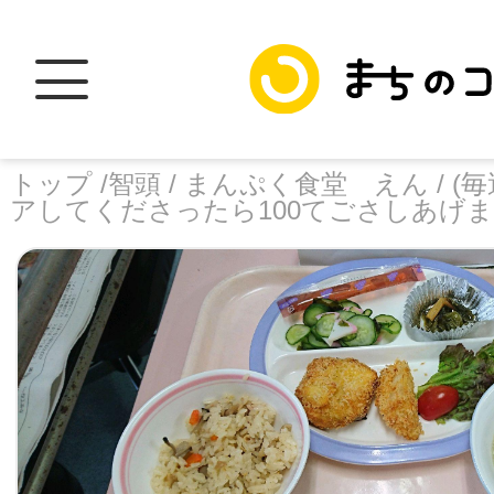
トップ /
智頭 /
まんぷく食堂 えん /
(
アしてくださったら100てごさしあげ
トップ
facebook
X
加盟スポットに