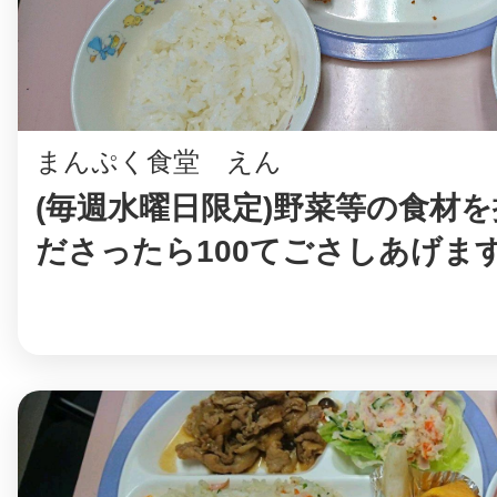
八女
日立
まんぷく食堂 えん
(毎週水曜日限定)野菜等の食材
ださったら100てごさしあげま
滋賀県