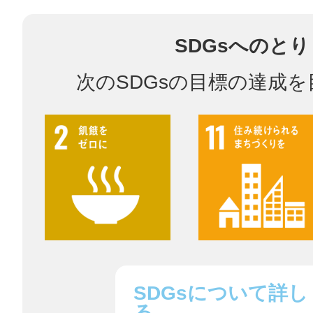
SDGsへのと
多度津
次のSDGsの目標の達成
厚木
八尾
SDGsについて詳し
る