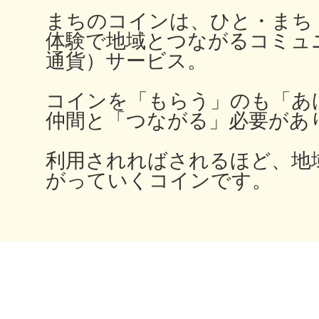
秋葉原
まちのコインは、ひと・まち
体験で地域とつながるコミュ
通貨）サービス。
コインを「もらう」のも「あ
日置
仲間と「つながる」必要があ
利用されればされるほど、地
がっていくコインです。
高知市
シモキ