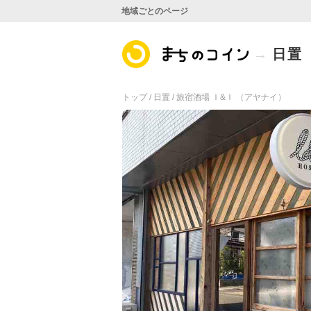
地域ごとのページ
日置
トップ /
日置 /
旅宿酒場 Ｉ&Ｉ （アヤナイ）