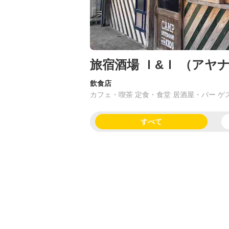
旅宿酒場 Ｉ&Ｉ （アヤ
飲食店
カフェ・喫茶 定食・食堂 居酒屋・バー ゲ
すべて