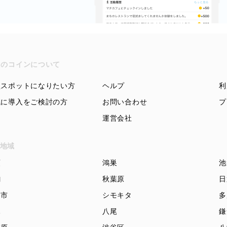
ちのコインについて
盟スポットになりたい方
ヘルプ
利
域に導入をご検討の方
お問い合わせ
プ
運営会社
地域
頭
鴻巣
池
駒
秋葉原
日
知市
シモキタ
多
木
八尾
鎌