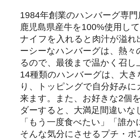
1984年創業のハンバーグ専門
鴻巣
鹿児島県産牛を100%使用して
ナイフを入れると肉汁が溢れ
ーシーなハンバーグは、熱々
るので、最後まで温かく召し上
池袋
14種類のハンバーグは、大
り、トッピングで自分好みに
来ます。また、お好きな2個
生駒
ダーすると、大満足間違いなし
「もう一度食べたい」「誰かに
そんな気分にさせるプチ・ポ