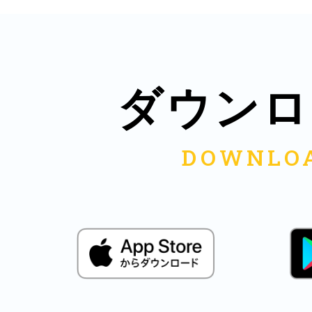
八女
日立
ダウンロ
滋賀県