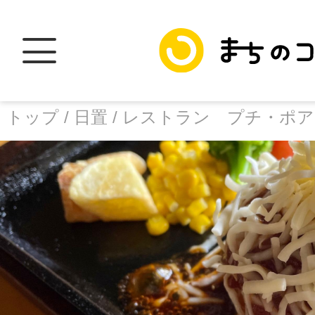
トップ /
日置 /
レストラン プチ・ポア
トップ
facebook
X
加盟スポットに