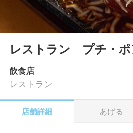
LINE
地域に導入をご
SMS
レストラン プチ・ポ
飲食店
地域ごとのペ
メール
レストラン
店舗詳細
あげる
URLをコピー
智頭