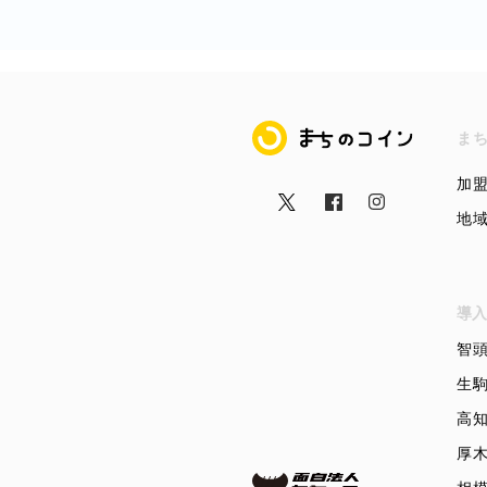
まちのコイン
ま
加
地
導入
智
生
高
厚