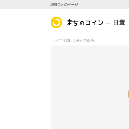
地域ごとのページ
日置
トップ /
日置 /
かみぞの薬局