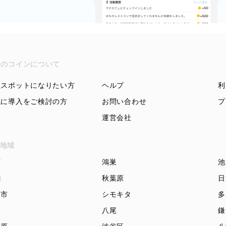
ちのコインについて
盟スポットになりたい方
ヘルプ
利
域に導入をご検討の方
お問い合わせ
プ
運営会社
地域
頭
鴻巣
池
駒
秋葉原
日
知市
シモキタ
多
木
八尾
鎌