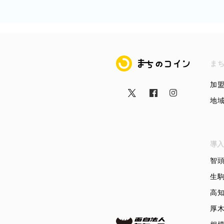
まちのコイン
ま
加
地
導入
智
生
高
厚