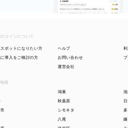
ちのコインについて
盟スポットになりたい方
ヘルプ
利
域に導入をご検討の方
お問い合わせ
プ
運営会社
地域
頭
鴻巣
池
駒
秋葉原
日
知市
シモキタ
多
木
八尾
鎌