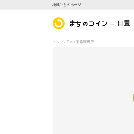
地域ごとのページ
日置
トップ /
日置 /
東條理容所