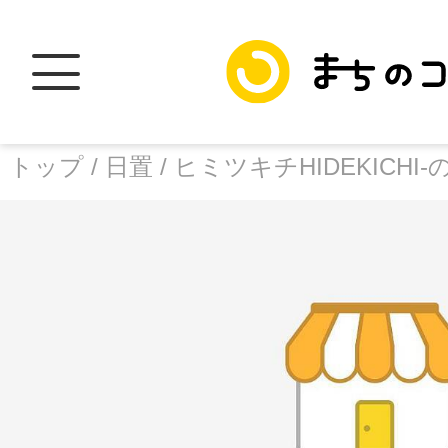
トップ /
日置 /
ヒミツキチHIDEKICHI
トップ
facebook
X
加盟スポットに