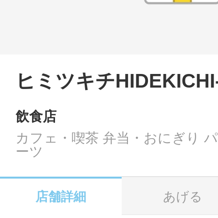
LINE
地域に導入をご
SMS
ヒミツキチHIDEKICH
飲食店
地域ごとのペ
メール
カフェ・喫茶 弁当・おにぎり 
ーツ
URLをコピー
智頭
店舗詳細
あげる