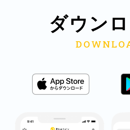
秋葉原
ダウンロ
日置
高知市
シモキ