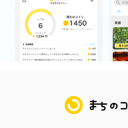
多度津
厚木
まちのコイン
八尾