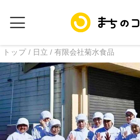
トップ /
日立 /
有限会社菊水食品
トップ
facebook
X
加盟スポットに