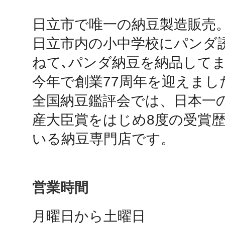
日立市で唯一の納豆製造販売。
鴻巣
日立市内の小中学校にパンダ
ねて､パンダ納豆を納品してま
今年で創業77周年を迎えました
全国納豆鑑評会では、日本一
池袋
産大臣賞をはじめ8度の受賞
いる納豆専門店です。
生駒
営業時間
月曜日から土曜日
