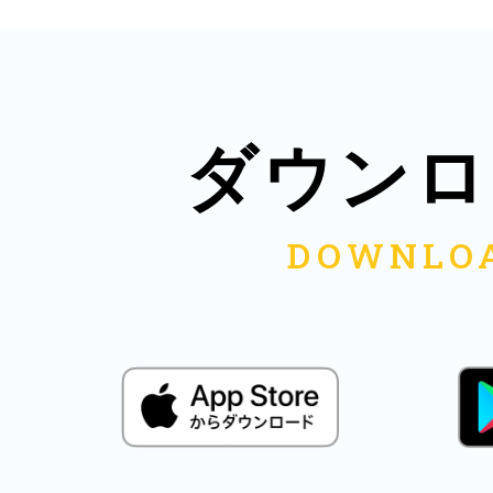
八女
日立
ダウンロ
滋賀県