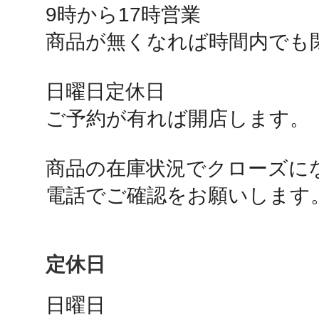
9時から17時営業

秋葉原
商品が無くなれば時間内でも閉
日曜日定休日

日置
ご予約が有れば開店します。

商品の在庫状況でクローズにな
電話でご確認をお願いします
高知市
定休日
シモキ
日曜日
