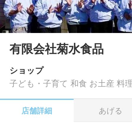
LINE
地域に導入をご
SMS
有限会社菊水食品
ショップ
地域ごとのペ
メール
子ども・子育て 和食 お土産 料理
店舗詳細
あげる
URLをコピー
智頭