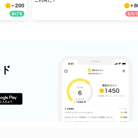
これ何だ？
200
8
LINE
メール
URLをコピー
ード