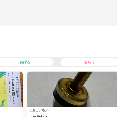
あげる
もらう
facebook
X
大森カナモノ