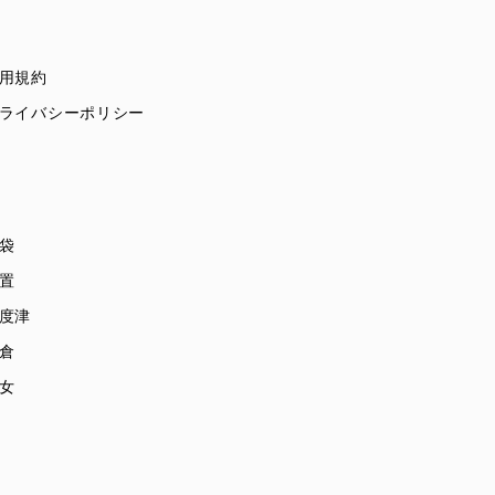
用規約
ライバシーポリシー
袋
置
度津
倉
女