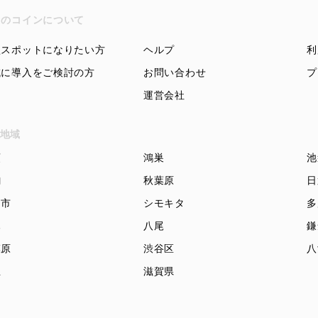
ちのコインについて
盟スポットになりたい方
ヘルプ
利
域に導入をご検討の方
お問い合わせ
プ
運営会社
地域
頭
鴻巣
池
駒
秋葉原
日
知市
シモキタ
多
木
八尾
鎌
模原
渋谷区
八
立
滋賀県