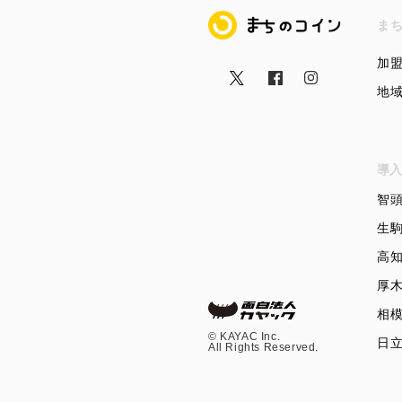
まちのコイン
ま
加
地
導入
智
生
高
厚
相
©︎ KAYAC Inc.
日
All Rights Reserved.