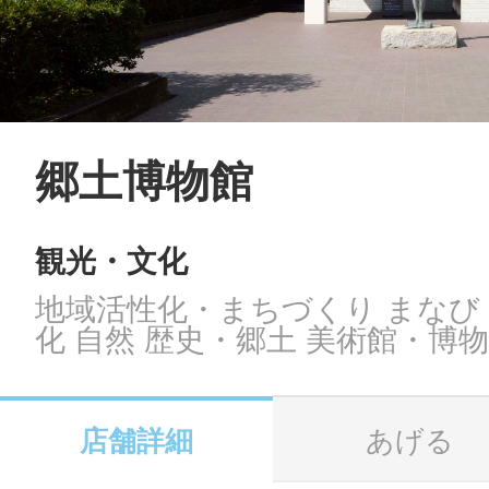
LINE
地域に導入をご
SMS
郷土博物館
観光・文化
地域ごとのペ
メール
地域活性化・まちづくり まなび
化 自然 歴史・郷土 美術館・博
URLをコピー
智頭
店舗詳細
あげる