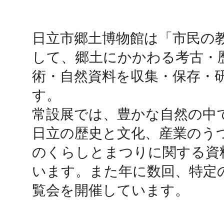
鴻巣
日立市郷土博物館は「市民の
して、郷土にかかわる考古・
術・自然資料を収集・保存・
す。

池袋
常設展では、豊かな自然の中
日立の歴史と文化、産業のう
のくらしとまつりに関する資
生駒
います。また年に数回、特定
覧会を開催しています。