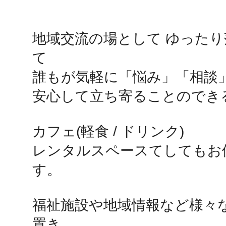
鴻巣
地域交流の場として ゆった
て

誰もが気軽に「悩み」「相談」
安心して立ち寄ることのできる
池袋
カフェ(軽食 / ドリンク)

レンタルスペースてしてもお
す。

生駒
福祉施設や地域情報など様々
置き
