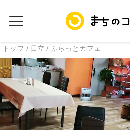
トップ /
日立 /
ぷらっとカフェ
トップ
facebook
X
加盟スポットに