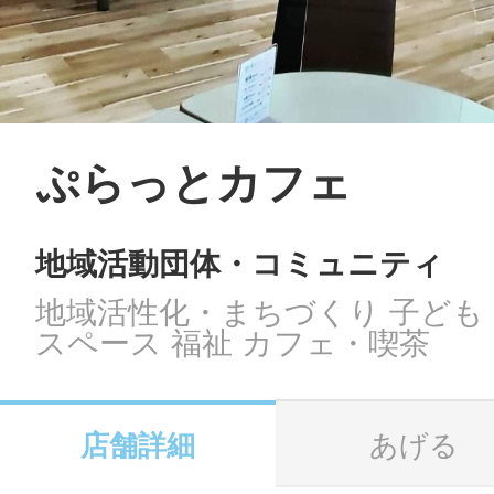
LINE
地域に導入をご
SMS
ぷらっとカフェ
地域活動団体・コミュニティ
地域ごとのペ
メール
地域活性化・まちづくり 子ども
スペース 福祉 カフェ・喫茶
URLをコピー
智頭
店舗詳細
あげる