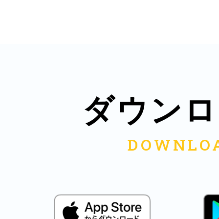
八女
日立
ダウンロ
滋賀県