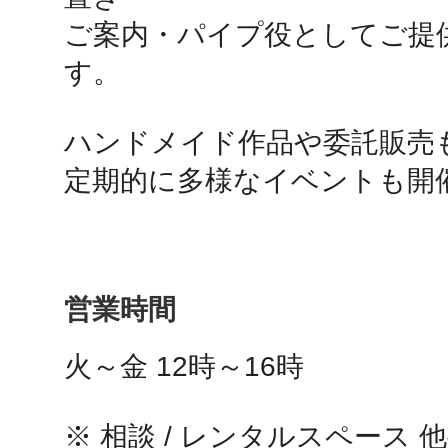
秋葉原
ご案内・パイプ役としてご提
す。

ハンドメイド作品や委託販売も
日置
定期的に多様なイベントも開催
高知市
営業時間
火～金 12時～16時

シモキ
※ 相談 / レンタルスペース 他