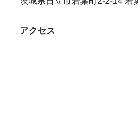
茨城県日立市若葉町2-2-14 若
鎌倉
アクセス
相模原
渋谷区