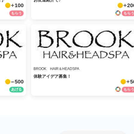
店予
お友達紹介で♪
100
20
facebook
X
LINE
メール
BROOK HAIR＆HEADSPA
体験アイデア募集！
URLをコピー
500
5