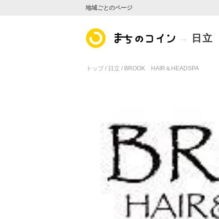
地域ごとのページ
日立
トップ /
日立 /
BROOK HAIR＆HEADSPA