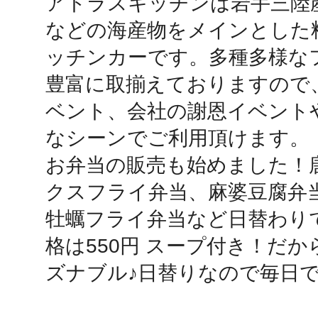
アトラスキッチンは岩手三陸
などの海産物をメインとした
鴻巣
ッチンカーです。多種多様な
豊富に取揃えておりますので
ベント、会社の謝恩イベント
なシーンでご利用頂けます。

池袋
お弁当の販売も始めました！
クスフライ弁当、麻婆豆腐弁
牡蠣フライ弁当など日替わり
生駒
格は550円 スープ付き！だ
ズナブル♪日替りなので毎日