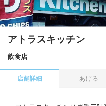
LINE
地域に導入をご
SMS
アトラスキッチン
飲食店
地域ごとのペ
メール
店舗詳細
あげる
URLをコピー
智頭