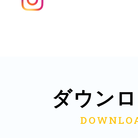
多度津
厚木
ダウンロ
八尾