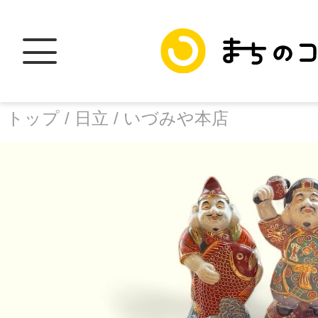
トップ /
日立 /
いづみや本店
トップ
facebook
X
加盟スポットに