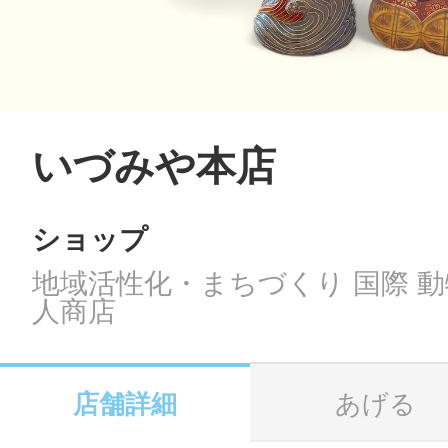
LINE
地域に導入をご
SMS
いづみや本店
ショップ
地域ごとのペ
メール
地域活性化・まちづくり 国際 動
人商店
URLをコピー
智頭
店舗詳細
あげる