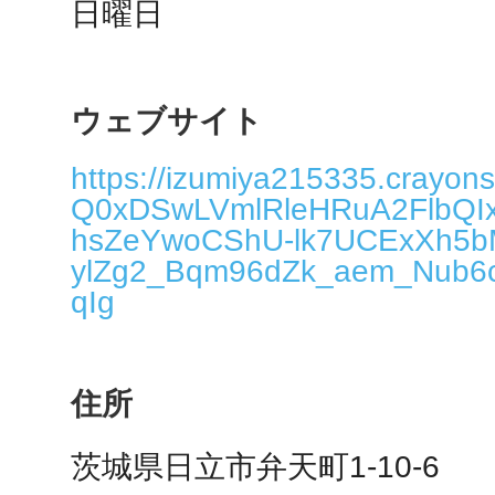
日曜日
秋葉原
ウェブサイト
日置
https://izumiya215335.crayons
Q0xDSwLVmlRleHRuA2FlbQ
hsZeYwoCShU-lk7UCExXh5b
ylZg2_Bqm96dZk_aem_Nub6
qIg
高知市
住所
シモキ
茨城県日立市弁天町1-10-6