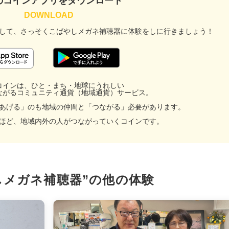
のコインアプリをダウンロード
して、
さっそくこばやしメガネ補聴器に
体験をしに行きましょう！
コインは、ひと・まち・地球にうれしい
ながるコミュニティ通貨（地域通貨）サービス。
あげる」のも地域の仲間と「つながる」必要があります。
ほど、地域内外の人がつながっていくコインです。
facebook
しメガネ補聴器”の
他の体験
X
LINE