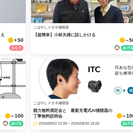
メール
こばやしメガネ補聴器
URLをコピー
こえ
【超簡単】小林夫婦に話しかける
50
5
こばやしメガネ補聴器
聴力無料測定会と 最新充電式AI補聴器の
100
10
丁寧無料説明会
2026/08/02 10:00 ~ 2026/08/30 16:00