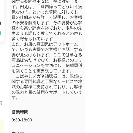
関する疑問や不安に丁寧に対応しま
す。例えば、「緑内障ってどういう病
気なの？」といった質問に対しても、
目の仕組みから詳しく説明し、お客様
0
の不安を解消します。その姿勢がお客
様から高い評判を得ており、眼科の先
生よりも詳しく教えてくれるとの声も
多く寄せられています。

また、お店の雰囲気はアットホーム
で、いつも夫婦でお客様とお話しする
姿が見受けられます。ここでは単なる
商品提供だけでなく、お客様とのコミ
ュニケーションを大切にし、信頼関係
を築くことを重要視しています。

「こばやしメガネ補聴器」は、眼鏡に
関する専門知識と丁寧なサービスで地
域のお客様に支持されており、お客様
の視力と目の健康をサポートしていま
す。
補
営業時間
9:30-18:00