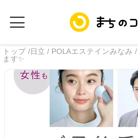
トップ /
日立 /
POLAエステインみなみ 
ます✨
トップ
facebook
X
加盟スポットに