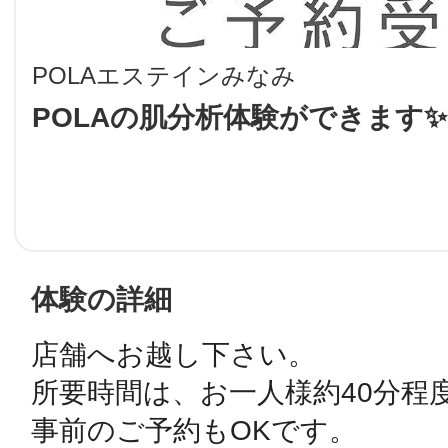
LINE
POLAエステインみなみ
地域に導入をご
POLAの肌分析体験ができます✨
SMS
地域ごとのペ
メール
体験の詳細
店舗へお越し下さい。

URLをコピー
智頭
所要時間は、お一人様約40分程
事前のご予約もOKです。
