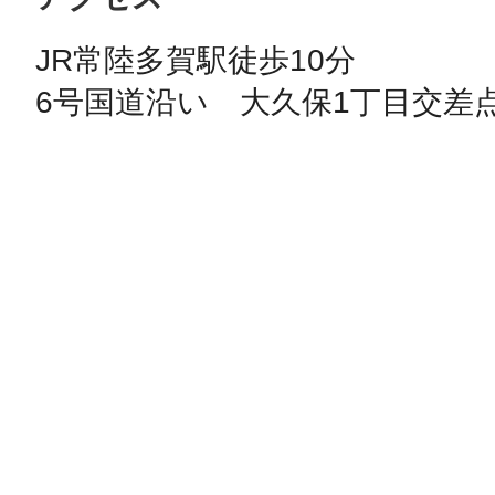
JR常陸多賀駅徒歩10分

6号国道沿い　大久保1丁目交差