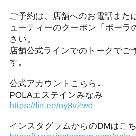
ご予約は、店舗へのお電話また
鴻巣
ューティーのクーポン「ポーラ
さい。

店舗公式ラインでのトークでご
す。

池袋
公式アカウントこちら↓

生駒
https://lin.ee/oy8vZwo