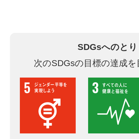
鎌倉
SDGsへのと
相模原
次のSDGsの目標の達成
渋谷区