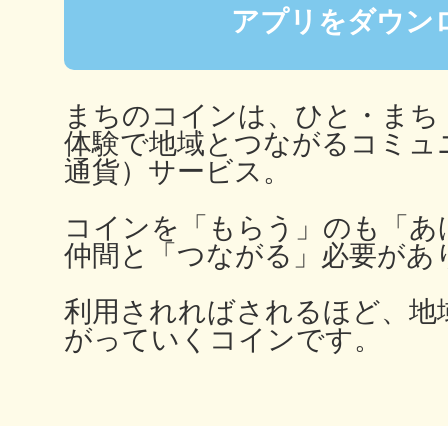
アプリをダウン
多度津
まちのコインは、ひと・まち
体験で地域とつながるコミュ
通貨）サービス。
コインを「もらう」のも「あ
厚木
仲間と「つながる」必要があ
利用されればされるほど、地
がっていくコインです。
八尾