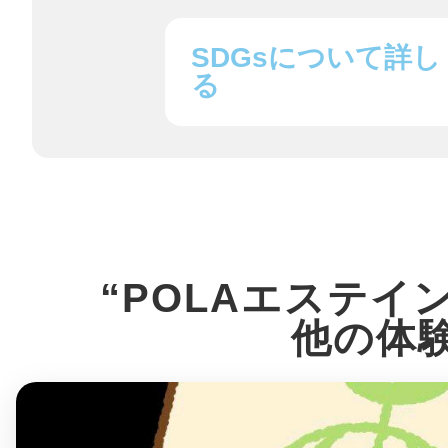
八女
SDGsについて詳し
る
日立
滋賀県
“POLAエステイ
他の体