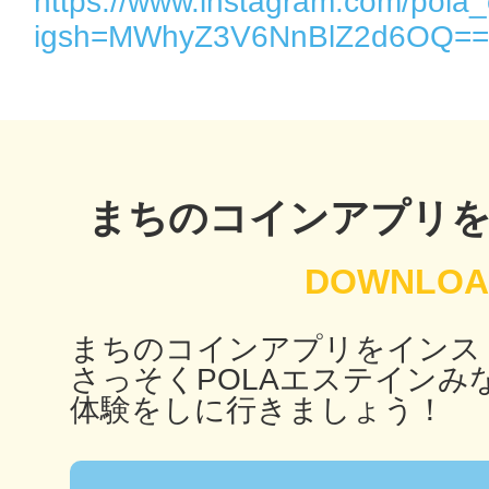
https://www.instagram.com/pola_
秋葉原
igsh=MWhyZ3V6NnBlZ2d6OQ==
日置
まちのコインアプリ
高知市
まちのコインアプリをインス
さっそくPOLAエステインみ
体験をしに行きましょう！
シモキ