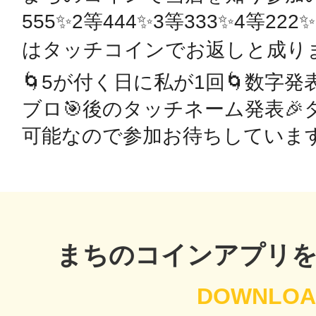
555✨2等444✨3等333✨4等222
はタッチコインでお返しと成りま
鴻巣
🌀5が付く日に私が1回🌀数字
ブロ🎯後のタッチネーム発表
可能なので参加お待ちしています
池袋
生駒
まちのコインアプリ