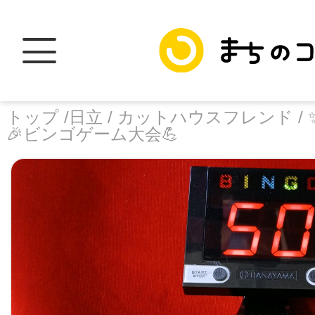
トップ /
日立 /
カットハウスフレンド /
🎉ビンゴゲーム大会💪
トップ
facebook
X
加盟スポットに