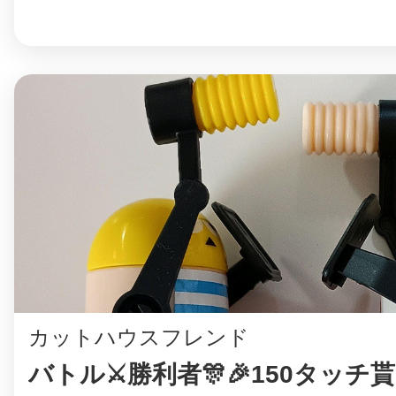
©︎ KAYAC Inc.
All Righ
カットハウスフレンド
バトル⚔️勝利者🎊🎉150タッチ貰