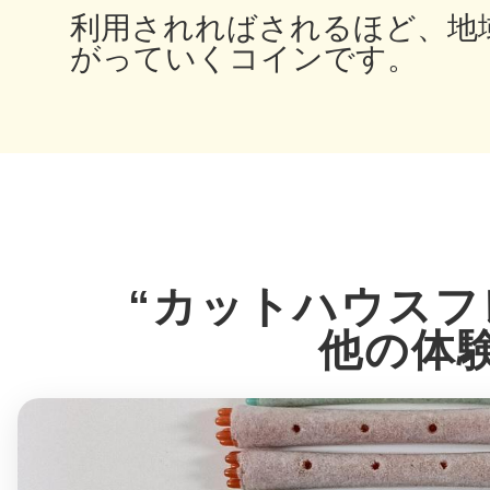
利用されればされるほど、地
がっていくコインです。
多度津
厚木
“カットハウスフ
他の体
八尾