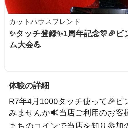
LINE
カットハウスフレンド
地域に導入をご
✨タッチ登録✨1周年記念🎊🎉
ム大会💪
SMS
地域ごとのペ
メール
体験の詳細
R7年4月1000タッチ使って🎉
URLをコピー
智頭
みませんか🔊当店ご利用のお客
まちのコインで当店を知り参加の