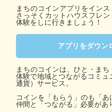
秋葉原
まちのコインアプリをインス
さっそくカットハウスフレン
体験をしに行きましょう！
日置
アプリをダウン
まちのコインは、ひと・まち
高知市
体験で地域とつながるコミュ
通貨）サービス。
コインを「もらう」のも「あ
仲間と「つながる」必要があ
シモキ