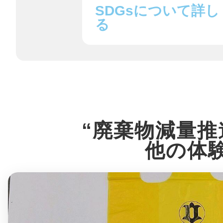
八女
SDGsについて詳し
る
日立
“廃棄物減量推
滋賀県
他の体