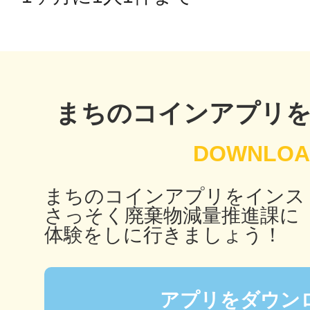
秋葉原
日置
まちのコインアプリ
まちのコインアプリをインス
高知市
さっそく廃棄物減量推進課に
体験をしに行きましょう！
シモキ
アプリをダウン