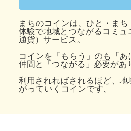
まちのコインは、ひと・まち
多度津
体験で地域とつながるコミュ
通貨）サービス。
コインを「もらう」のも「あ
仲間と「つながる」必要があ
厚木
利用されればされるほど、地
がっていくコインです。
八尾