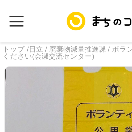
トップ /
日立 /
廃棄物減量推進課 /
ボラ
ください(会瀬交流センター)
トップ
facebook
X
加盟スポットに