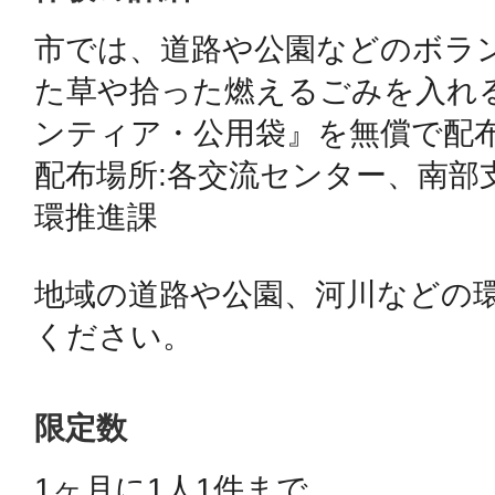
市では、道路や公園などのボラ
鴻巣
た草や拾った燃えるごみを入れ
ンティア・公用袋』を無償で配布
配布場所:各交流センター、南部
環推進課

池袋
地域の道路や公園、河川などの
ください。
生駒
限定数
1ヶ月に1人1件まで 