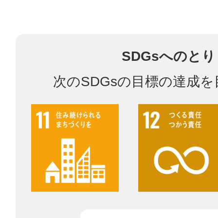
鎌倉
SDGsへのと
次のSDGsの目標の達成
相模原
渋谷区