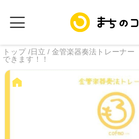
トップ /
日立 /
金管楽器奏法トレーナー 
できます！！
トップ
facebook
X
加盟スポットに