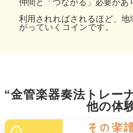
仲間と「つながる」必要があ
利用されればされるほど、地
がっていくコインです。
多度津
厚木
“金管楽器奏法トレー
他の体
八尾