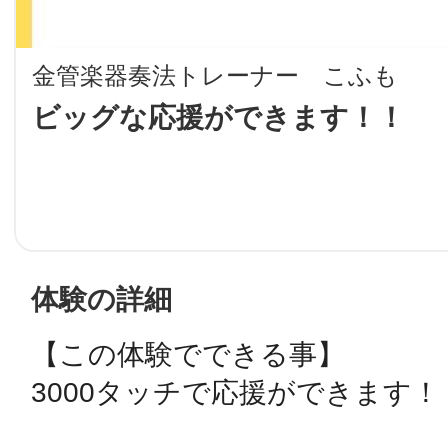
LINE
金管楽器奏法トレーナー こふも
地域に導入をご
ビッグな応援ができます！！
SMS
地域ごとのペ
メール
体験の詳細
【この体験でできる事】

URLをコピー
智頭
3000タッチで応援ができます！
