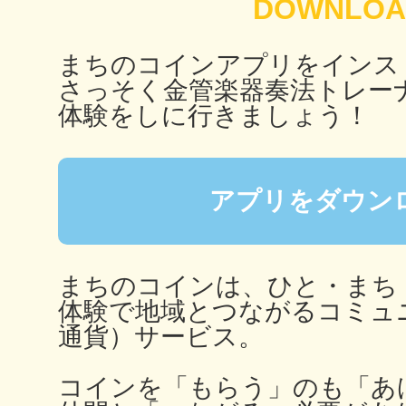
秋葉原
まちのコインアプリをインス
さっそく金管楽器奏法トレー
体験をしに行きましょう！
日置
アプリをダウン
高知市
まちのコインは、ひと・まち
体験で地域とつながるコミュ
通貨）サービス。
シモキ
コインを「もらう」のも「あ