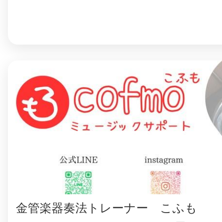
©︎ KAYAC Inc.
All Righ
金管楽器奏法トレーナー こふも