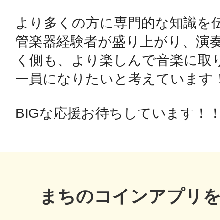
より多くの方に専門的な知識を
鴻巣
管楽器経験者が盛り上がり、演
く側も、より楽しんで音楽に取
一員になりたいと考えています！
池袋
BIGな応援お待ちしています！
生駒
まちのコインアプリ