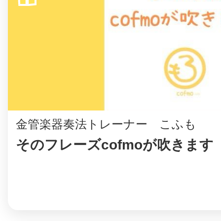
鎌倉
相模原
金管楽器奏法トレーナー こふも
そのフレーズcofmoが吹きます
渋谷区