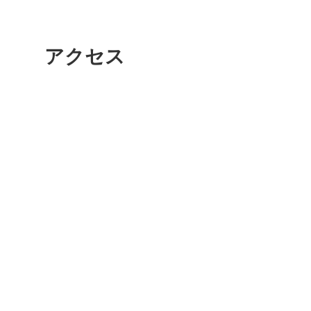
アクセス
多度津
厚木
八尾