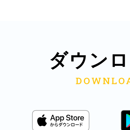
鎌倉
相模原
ダウンロ
渋谷区