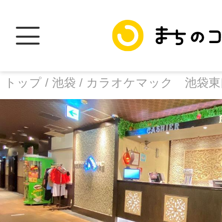
トップ /
池袋 /
カラオケマック 池袋東
トップ
facebook
X
加盟スポットに