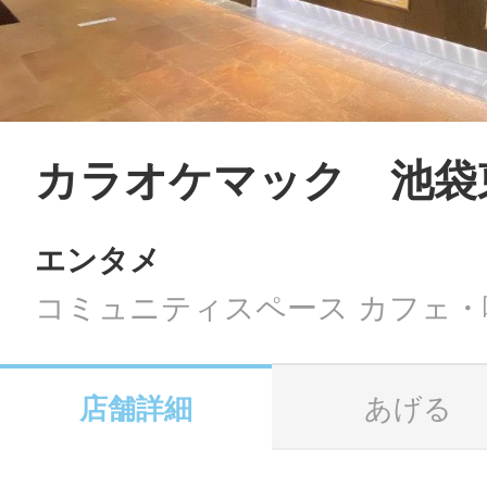
LINE
地域に導入をご
SMS
カラオケマック 池袋
エンタメ
地域ごとのペ
メール
コミュニティスペース カフェ・
店舗詳細
あげる
URLをコピー
智頭