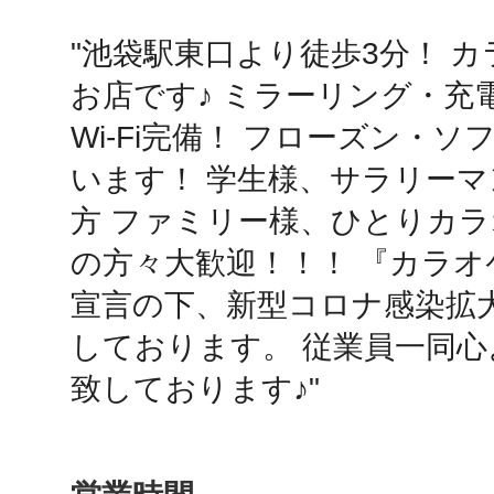
"池袋駅東口より徒歩3分！ 
鴻巣
お店です♪ ミラーリング・充
Wi‐Fi完備！ フローズン・
います！ 学生様、サラリー
方 ファミリー様、ひとりカラ
池袋
の方々大歓迎！！！ 『カラ
宣言の下、新型コロナ感染拡
しております。 従業員一同
生駒
致しております♪"