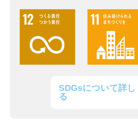
鎌倉
相模原
SDGsについて詳し
る
渋谷区