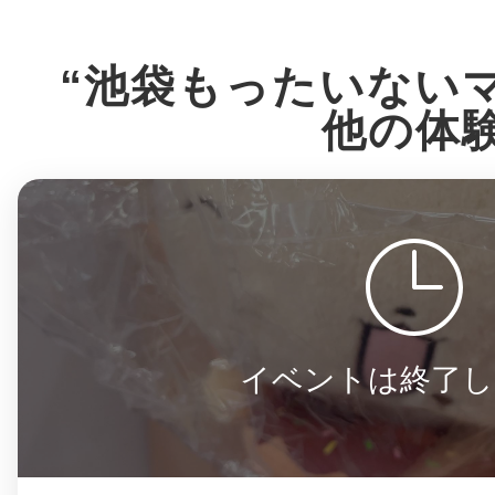
八女
“池袋もったいない
他の体
日立
滋賀県
イベントは終了し