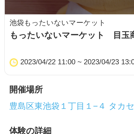
LINE
池袋もったいないマーケット
地域に導入をご
もったいないマーケット 目玉商
SMS
2023/04/22 11:00 ~ 2023/04/23 13:
地域ごとのペ
メール
開催場所
豊島区東池袋１丁目１−４ タカ
URLをコピー
智頭
体験の詳細