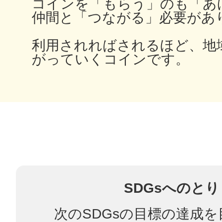
コインを「もらう」のも「あ
仲間と「つながる」必要があ
利用されればされるほど、地
多度津
がっていくコインです。
厚木
八尾
SDGsへのと
次のSDGsの目標の達成