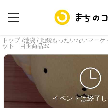
トップ /
池袋 /
池袋もったいないマーケッ
ット 目玉商品39
トップ
facebook
X
加盟スポットに
イベントは終了し