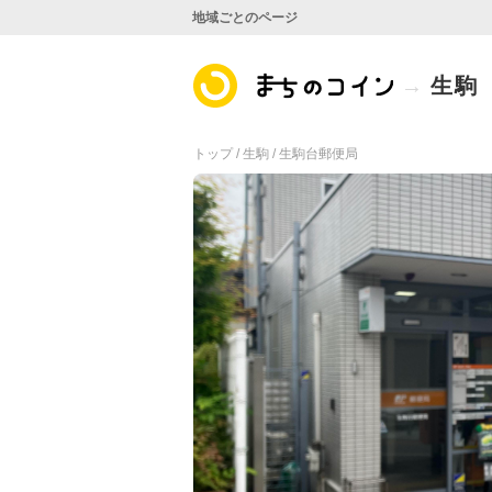
地域ごとのページ
生駒
トップ /
生駒 /
生駒台郵便局