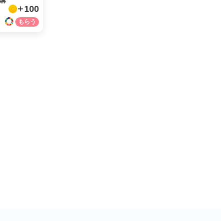
購
100
facebook
X
LINE
メール
URLをコピー