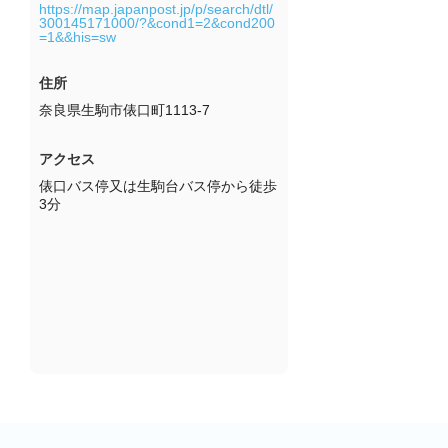
https://map.japanpost.jp/p/search/dtl/
300145171000/?&cond1=2&cond200
=1&&his=sw
住所
奈良県生駒市俵口町1113-7
アクセス
俵口バス停又は生駒台バス停から徒歩
3分