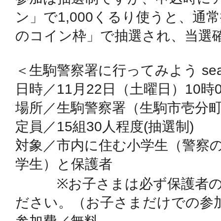
秋葉原
ン」で1,000くるり使うと、通
のコイン枠」で抽選され、当選確
＜生駒警察署に行ってみよう seas
日置
日時／11月22日（土曜日）10時00
場所／生駒警察署（生駒市壱分町10
定員／15組30人程度(抽選制)

高知市
対象／市内に住む小学生（警察
学生）と保護者

　　　※お子さまは必ず保護者
ださい。（お子さまだけでの参加
シモキ