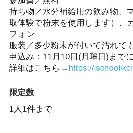
参加費／無料

持ち物／水分補給用の飲み物、
取体験で粉末を使用します）、
多度津
フォン

服装／多少粉末が付いて汚れても
申込み：11月10日(月曜日)まで
詳細はこちら→
https://ischooli
厚木
限定数
1人1件まで 
八尾