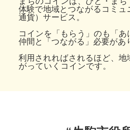
八女
まちのコインは、ひと・まち
体験で地域とつながるコミュ
通貨）サービス。
コインを「もらう」のも「あ
日立
仲間と「つながる」必要があ
利用されればされるほど、地
がっていくコインです。
滋賀県