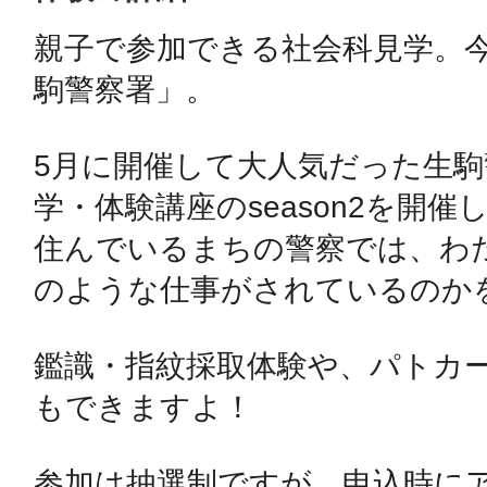
親子で参加できる社会科見学。
鴻巣
駒警察署」。

5月に開催して大人気だった生
学・体験講座のseason2を開
池袋
住んでいるまちの警察では、わ
のような仕事がされているのかを
鑑識・指紋採取体験や、パトカ
生駒
もできますよ！

参加は抽選制ですが、申込時に