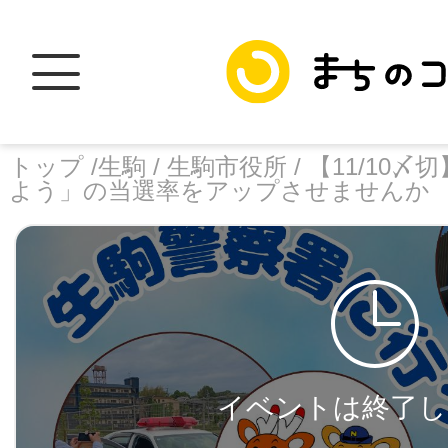
トップ /
生駒 /
生駒市役所 /
【11/10
よう」の当選率をアップさせませんか
トップ
facebook
X
加盟スポットに
イベントは終了し