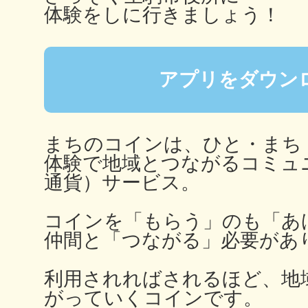
体験をしに行きましょう！
鎌倉
アプリをダウン
相模原
まちのコインは、ひと・まち
体験で地域とつながるコミュ
通貨）サービス。
渋谷区
コインを「もらう」のも「あ
仲間と「つながる」必要があ
利用されればされるほど、地
がっていくコインです。