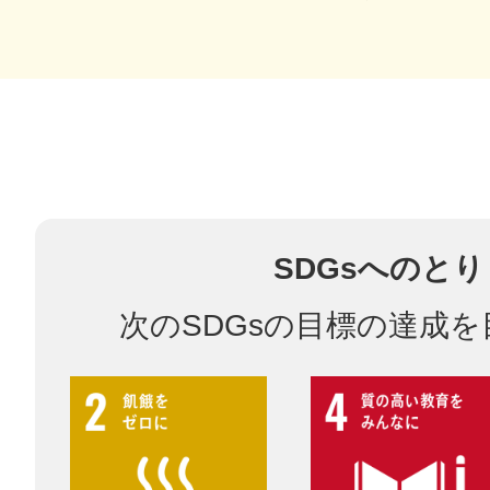
八女
日立
SDGsへのと
滋賀県
次のSDGsの目標の達成