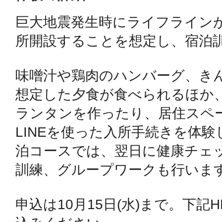
巨大地震発生時にライフライン
鴻巣
所開設することを想定し、宿泊訓
味噌汁や鶏肉のハンバーグ、き
想定した夕食が食べられるほか
池袋
ランタンを作ったり、居住スペ
LINEを使った入所手続きを体
泊コースでは、翌日に健康チェ
生駒
訓練、グループワークも行います
申込は10月15日(水)まで。下