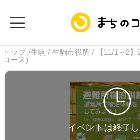
トップ /
生駒 /
生駒市役所 /
【11/1～
コース)
トップ
facebook
X
加盟スポットに
イベントは終了し