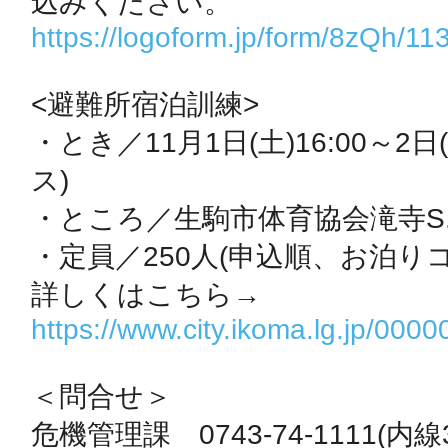
秋葉原
https://logoform.jp/form/8zQh/1
<避難所宿泊訓練>

・とき／11月1日(土)16:00～2日
日置
ス)

・ところ／生駒市体育協会滝寺S.
・定員／250人(申込順、お泊りコ
高知市
詳しくはこちら→
https://www.city.ikoma.lg.jp/000
＜問合せ＞

シモキ
危機管理課　0743-74-1111(内線3