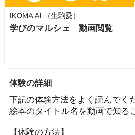
LINE
IKOMA AI （生駒愛）
地域に導入をご
学びのマルシェ 動画閲覧
SMS
地域ごとのペ
メール
体験の詳細
下記の体験方法をよく読んでくだ
絵本のタイトル名を動画で知るこ
URLをコピー
智頭
【体験の方法】
