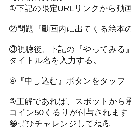
①下記の限定URLリンクから動画
鴻巣
②問題『動画内に出てくる絵本の
③視聴後、下記の『やってみる
タイトル名を入力する。

池袋
④『申し込む』ボタンをタップ

生駒
⑤正解であれば、スポットから承
コイン50くるりが付与されます

😁ぜひチャレンジしてね💪
