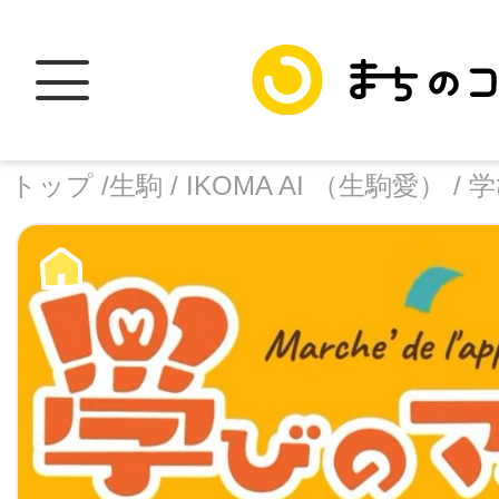
トップ /
生駒 /
IKOMA AI （生駒愛） /
学
トップ
facebook
X
加盟スポットに