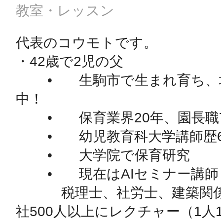
教室・レッスン
代表のコウモトです。

・42歳で2児の父

	•	生駒市で生まれ育ち、地元で子育て奮闘
中！

	•	保育業界20年、園長職7年

	•	幼児教育科大学講師歴6年

	•	大学院で保育研究

	•	現在はAIセミナー講師

	　税理士、社労士、建築関係、通信関係など100
社500人以上にレクチャー（1人1