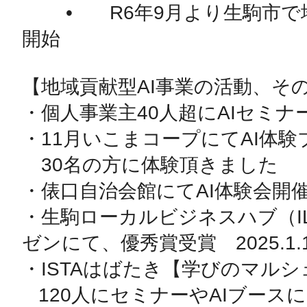
	•	R6年9月より生駒市で地元貢献型AI事業を
開始

【地域貢献型AI事業の活動、その
・個人事業主40人超にAIセミナー
・11月いこまコープにてAI体験ブ
　30名の方に体験頂きました

・俵口自治会館にてAI体験会開催
・生駒ローカルビジネスハブ（I
ゼンにて、優秀賞受賞　2025.1.1
・ISTAはばたき【学びのマルシェ】 
   120人にセミナーやAIブースにて体験
