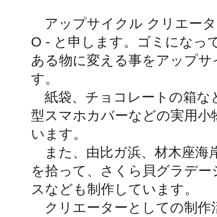
　アップサイクル クリエーターの折人
鴻巣
O - と申します。ゴミにな
ある物に変える事をアップサ
す。

　紙袋、チョコレートの箱な
池袋
型スマホカバーなどの実用小
います。

　また、由比ガ浜、材木座海
生駒
を拾って、さくら貝グラデー
スなども制作しています。

　クリエーターとしての制作