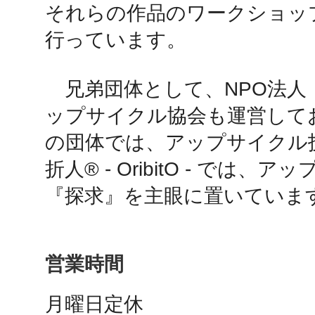
それらの作品のワークショッ
秋葉原
行っています。

　兄弟団体として、NPO法人
日置
ップサイクル協会も運営して
の団体では、アップサイクル
折人®️ - OribitO - では
『探求』を主眼に置いていま
高知市
営業時間
シモキ
月曜日定休