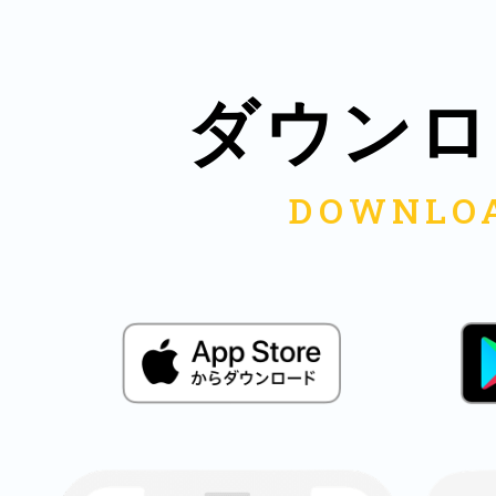
八女
ダウンロ
日立
滋賀県