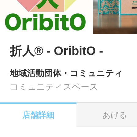
LINE
地域に導入をご
SMS
折人®️ - OribitO -
地域活動団体・コミュニティ
地域ごとのペ
メール
コミュニティスペース
店舗詳細
あげる
URLをコピー
智頭