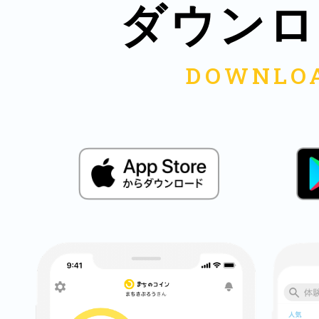
ダウンロ
鎌倉
相模原
渋谷区