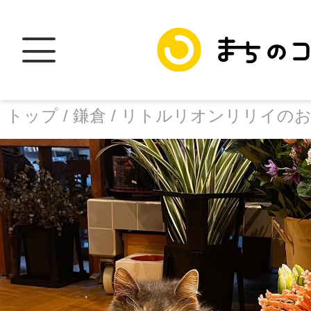
トップ /
鎌倉 /
リトルリオンリリイの
トップ
facebook
X
加盟スポットに