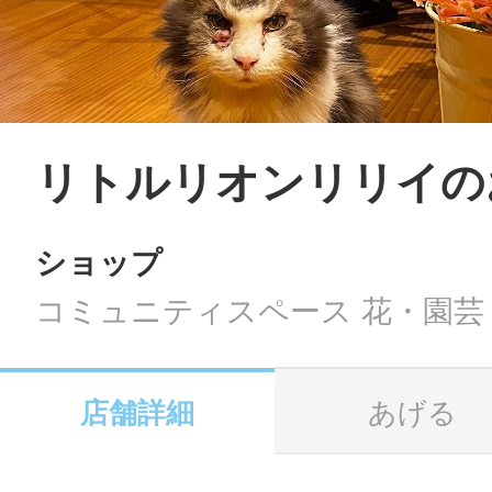
LINE
地域に導入をご
SMS
リトルリオンリリイの
ショップ
地域ごとのペ
メール
コミュニティスペース 花・園芸
店舗詳細
あげる
URLをコピー
智頭