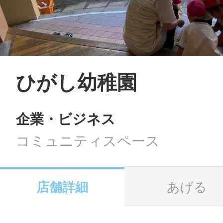
LINE
地域に導入をご
SMS
ひがし幼稚園
企業・ビジネス
地域ごとのペ
メール
コミュニティスペース
店舗詳細
あげる
URLをコピー
智頭