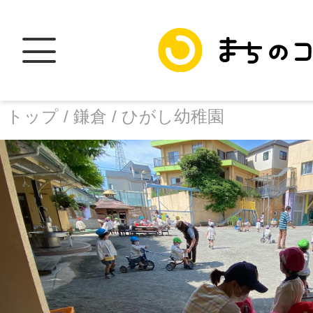
トップ /
鎌倉 /
ひがし幼稚園
トップ
facebook
X
加盟スポットに