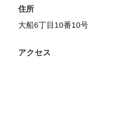
秋葉原
住所
大船6丁目10番10号
日置
アクセス
高知市
シモキ