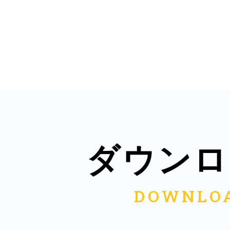
多度津
厚木
ダウンロ
八尾