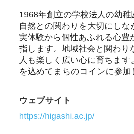
1968年創立の学校法人の幼
鴻巣
自然との関わりを大切にしな
実体験から個性あふれる心豊
指します。地域社会と関わり
人も楽しく広い心に育ちます
池袋
を込めてまちのコインに参加
ウェブサイト
生駒
https://higashi.ac.jp/