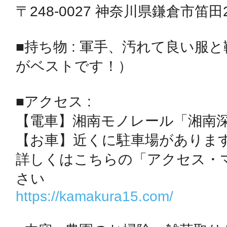
〒248-0027 神奈川県鎌倉市笛田2-
秋葉原
■持ち物 : 軍手、汚れて良い服
がベストです！）

日置
■アクセス : 

【電車】湘南モノレール「湘南深
【お車】近くに駐車場があります
高知市
詳しくはこちらの「アクセス・
https://kamakura15.com/
シモキ