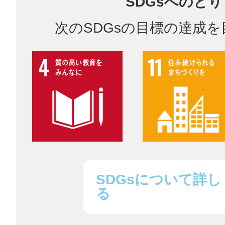
SDGsへのと
次のSDGsの目標の達成
©︎ KAYAC Inc.
All Righ
SDGsについて詳し
る