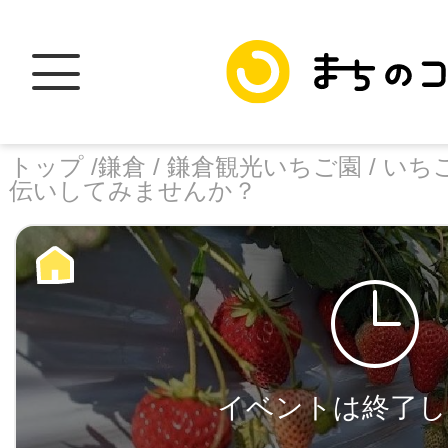
トップ /
鎌倉 /
鎌倉観光いちご園 /
いち
伝いしてみませんか？
トップ
facebook
X
加盟スポットに
イベントは終了し