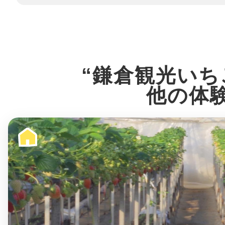
“鎌倉観光いち
他の体