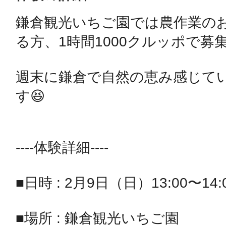
鎌倉観光いちご園では農作業の
鴻巣
る方、1時間1000クルッポで募集
週末に鎌倉で自然の恵み感じて
す😆

池袋
----体験詳細----

生駒
■日時 : 2月9日（日）13:00〜14:0
■場所 : 鎌倉観光いちご園 
