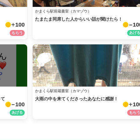
メール
かまくら駅前蔵書室（カマゾウ）
たまたま同席した人からいい話が聞けたら！
URLをコピー
100
10
かまくら駅前蔵書室（カマゾウ）
って
大雨の中を来てくださったあなたに感謝！
100
10