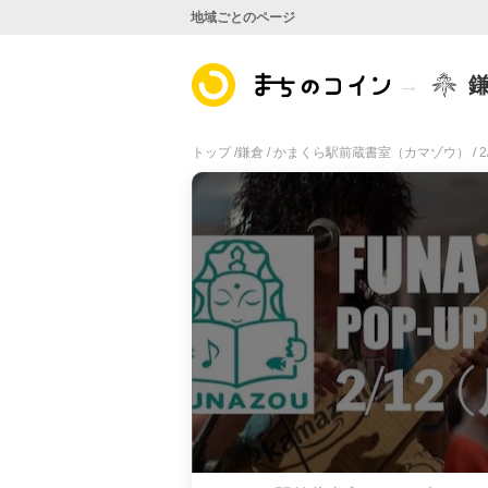
地域ごとのページ
トップ /
鎌倉 /
かまくら駅前蔵書室（カマゾウ） /