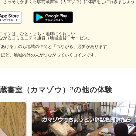
、
さっそくかまくら駅前蔵書室（カマゾウ）に
体験をしに行きましょう
コインは、ひと・まち・地球にうれしい
ながるコミュニティ通貨（地域通貨）サービス。
「あげる」のも地域の仲間と「つながる」必要があります。
るほど、地域内外の人がつながっていくコインです。
facebook
前蔵書室（カマゾウ）”の
他の体験
X
LINE