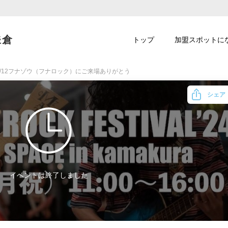
鎌倉
トップ
加盟スポットに
2/12フナゾウ（フナロック）にご来場ありがとう
シェア
イベントは終了しました