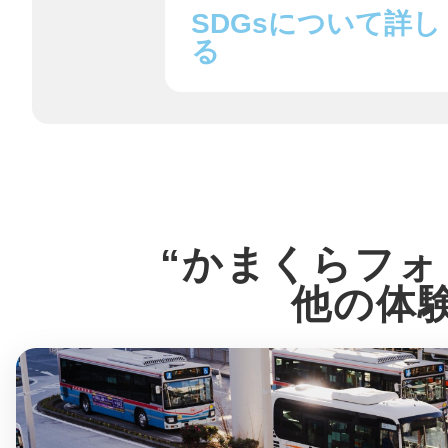
八女
SDGsについて詳し
る
日立
“かまくらフォ
滋賀県
他の体