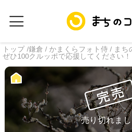
トップ /
鎌倉 /
かまくらフォト侍 /
まち
ぜひ100クルッポで応援してください！
トップ
facebook
X
加盟スポットに
売り切れまし