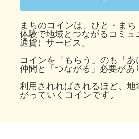
まちのコインは、ひと・まち
多度津
体験で地域とつながるコミュ
通貨）サービス。
コインを「もらう」のも「あ
仲間と「つながる」必要があ
厚木
利用されればされるほど、地
がっていくコインです。
八尾