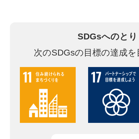
鎌倉
SDGsへのと
次のSDGsの目標の達成
相模原
渋谷区